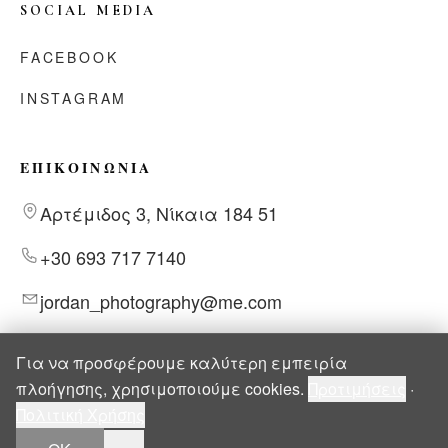
SOCIAL MEDIA
FACEBOOK
INSTAGRAM
ΕΠΙΚΟΙΝΩΝΊΑ
Αρτέμιδος 3, Νίκαια 184 51
+30 693 717 7140
jordan_photography@me.com
Για να προσφέρουμε καλύτερη εμπειρία
πλοήγησης, χρησιμοποιούμε cookies.
Προτιμήσεις
·
Πολιτική Χρήσης
©
2026
Jordan Boutzelioglou Photography
Developed by
IT DEV