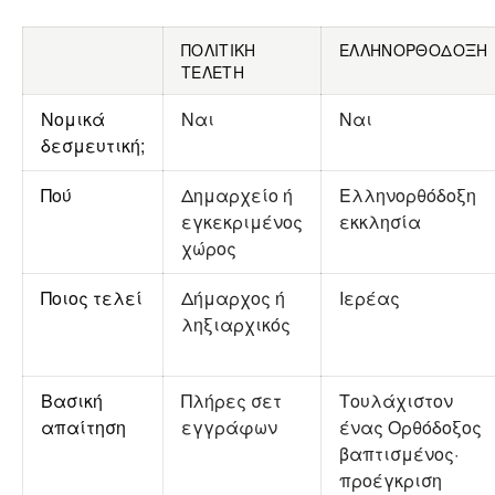
ΠΟΛΙΤΙΚΉ
ΕΛΛΗΝΟΡΘΌΔΟΞΗ
ΤΕΛΕΤΉ
Νομικά
Ναι
Ναι
δεσμευτική;
Πού
Δημαρχείο ή
Ελληνορθόδοξη
εγκεκριμένος
εκκλησία
χώρος
Ποιος τελεί
Δήμαρχος ή
Ιερέας
ληξιαρχικός
Βασική
Πλήρες σετ
Τουλάχιστον
απαίτηση
εγγράφων
ένας Ορθόδοξος
βαπτισμένος·
προέγκριση